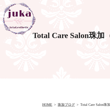
Total Care S
HOME
珠加ブログ
Total Care